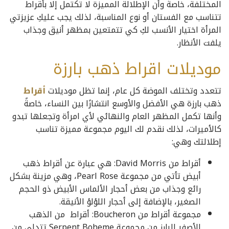
المختلفة، خاصةً وأن الإطلالة المميزة لا تكتمل إلا بأقراط
تتناسب مع الفستان أو نوع المناسبة، لذلك يجب عليكِ عزيزتي
المرأة اختيار الأنسب لكِ كي تتمتعين بمظهر أنيق وجذاب
يلفت الأنظار.
موديلات اقراط ذهب بارزة
تتعدد وتختلف الموضة كل عام، إنما تظل موديلات
أقراط
ذهب بارزة هي الأفضل والأوسع انتشارًا بين النساء، خاصةً
وأنها تكمل المظهر العام والنهائي لأي امرأة وتجعلها تبدو
كالأميرات، لذلك نقدم لك اليوم مجموعة مميزة تناسب
إطلالتك وهي:
أقراط من David Morris: هي عبارة عن أقراط ذهب
أبيض تأتي من مجموعة Pearl Rose، وهي مزينة بشكل
رائع وجذاب من بعض أحجار الألماس الأبيض ذو الحجم
الصغير، بالإضافة إلى أحجار اللؤلؤ الأنيقة.
مجموعة أقراط من Boucheron: أقراط من الذهب
الأصفر البارز من مجموعة Serpent Boheme تتدلى من