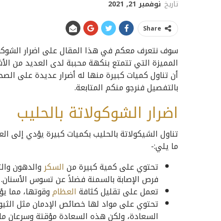
تاريخ
نوفمبر 21, 2021
Share
سوف نتعرف معكم في هذا المقال على اضرار الشوكولاتة
المميزة التي تتمتع بنكهة محببة لدى العديد من الأشخ
أن تناول كميات كبيرة منها له أضرار عديدة على الص
بالتفصيل فنرجو منكم المتابعة.
اضرار الشوكولاتة بالحليب
تناول الشيكولاتة بالحليب بكميات كبيرة يؤدي إلى ال
ما يلي:-
تحتوي على كمية كبيرة من
السكر
والدهون والت
فرص الإصابة بالسمنة فضلاً عن تسوس الأسنان.
تعمل على تقليل كثافة
العظام
وقوتها، مما يؤ
تحتوي على مواد لها خصائص الإدمان مثل الثيوب
السعادة، ولكن هذه السعادة مؤقتة وسرعان ما 