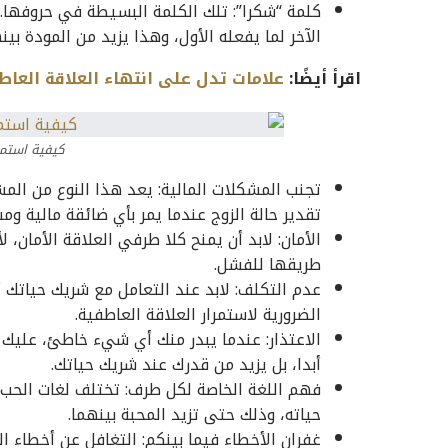
كلمة “شكرا”: تلك الكلمة البسيطة في حروفها. 
الآخر لما يفعله الأول، وهذا يزيد من المودة بين
اقرأ أيضًا:
علامات تدل على انتهاء العلاقة العاط
كيفية استمر
تجنب المشكلات المالية: يعد هذا النوع من المش
تقدير حالة الزوج عندما يمر بأي ضائقة مالية وم
الأمان: لابد أن يمنح كلا طرفي العلاقة الأمان
طريقها للفشل.
عدم التكلف: لابد عند التعامل مع شريك حياتك 
الضرورية لاستمرار العلاقة العاطفية.
الاعتذار: عندما يبدر منك أي شيء خاطئ، عليك 
أبدا، بل يزيد من قدرك عند شريك حياتك.
فهم اللغة الخاصة لكل طرف: تختلف لغات الح
حياته، وذلك حتى تزيد المحبة بينهما.
غفران الأخطاء فيما بينكم: التغافل عن أخطاء ا