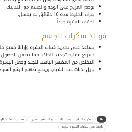
يوضع المزيج على الوجه والجسم مع التدليك.
يترك الخليط مدة 10 دقائق ثم يغسل.
تجفف البشرة جيداً.
فوائد سكراب الجسم
يساعد على تجديد شباب البشرة وإزالة جميع خلايا
تسريع عملية تجديد الخلايا مما يضمن الحصول
التخلص من المظهر الباهت للجلد وجعل البشرة أكث
يزيل ندبات حب الشباب ويمنع ظهور البثور السودا
سكراب القهوة للوجة والجسم او المقشر السحري
سكراب القهوة للوج
طريقة عمل سكراب القهوة للوجه