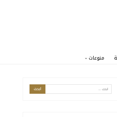
ة
منوعات