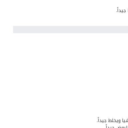
يداً.
ا ويخلط جيداً.
بعض جيداً.