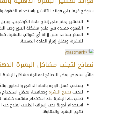
فوائد تقشير البشرة الدهنية بالق
سنوضح فيما يلي فوائد التقشير باستخدام القهوة وا
التقشير يحفز على إنتاج مادة الكولاجين، ويزيل ط
القهوة مفيدة في علاج مشكلة البثور وحب الشب
السكر يساعد على إزالة أي شوائب بالبشرة، كما
للبشرة، ويقلل إفراز المادة الدهنية.
نصائح لتجنب مشاكل البشرة الدهن
والآن سنعرض بعض النصائح لمعالجة مشاكل البشرة ال
يستحب غسل الوجه بالماء الدافئ والصابون بش
لتجنب
تهيج البشرة
وجفافها، يفضل استخدام صاب
تجنب حك البشرة عند استخدام منشفة خشنة، لأن 
استخدام أدوية تحت إشراف الطبيب لعلاج حب 
تهيج البشرة والتهابها.