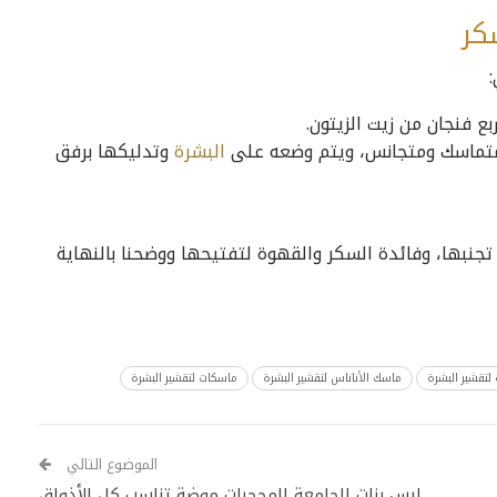
كر
 فنجان من زيت الزيتون.
متماسك ومتجانس، ويتم وضعه على
البشرة
وتدليكها برفق
جنبها، وفائدة السكر والقهوة لتفتيحها ووضحنا بالنهاية
لتقشير البشرة
ماسك الأناناس لتقشير البشرة
ماسكات لتقشير البشرة
الموضوع التالي
لبس بنات الجامعة المحجبات موضة تناسب كل الأذواق