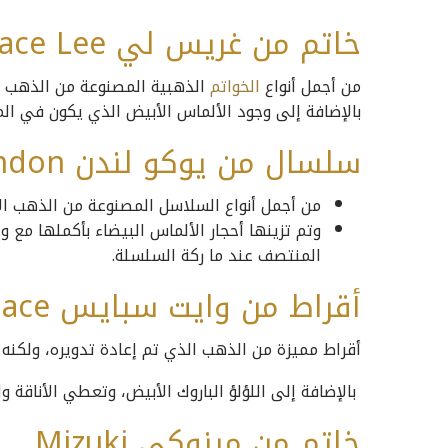
خاتم من غريس لي Grace Lee
من أجمل أنواع
الخواتم
الذهبية المصنوعة من الذهب ال
بالإضافة إلى وجود الألماس الأبيض الذي يكون في ال
سلسال من يوكو لندن Yoko London
من أجمل أنواع السلاسل المصنوعة من الذهب الأ
وتم تزينها أحجار الألماس البيضاء بأكملها مع و
المنتصف عند ما ركة السلسلة.
أقراط من وايت سبايس White Space
أقراط مميزة من الذهب الذي تم إعادة تدويره، ولكنه م
بالإضافة إلى اللؤلؤ الباروك الأبيض، وتعطي الأناقة وا
خاتم من ميزوكي Mizuki