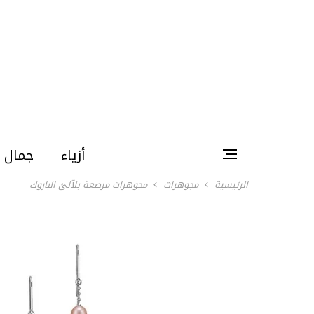
أزياء
جمال
الرئيسية
مجوهرات
مجوهرات مرصعة بلآلئ الباروك