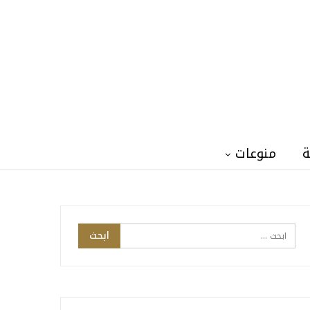
ة
منوعات