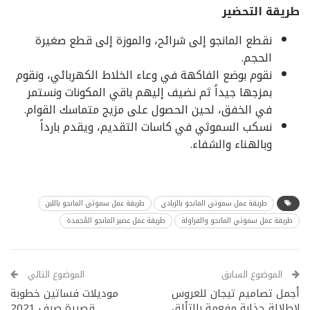
طريقة التحضير
نقطع المانجو إلى شرائح، والموزة إلى قطع صغيرة
الحجم.
نقوم بوضع الفاكهة في وعاء الخلاط الكهربائي، ونقوم
بمزجها جيداً ثم نضيف إليهم باقي المكونات ونستمر
في الخفق، لحين الحصول على مزيج متماسك القوام.
نسكب السموثي في كاسات التقديم، ويقدم بارداً
وبالهناء والشفاء.
طريقة عمل سموثي المانجو بالزبادي
طريقة عمل سموثي المانجو باللبن
طريقة عمل سموثي المانجو والفراولة
طريقة عمل عصير المانجو المُجمدة
الموضوع السابق
الموضوع التالي
أجمل تصاميم تيجان للعروس
موديلات فساتين خطوبة
لإطلالة جذابة مفعمة بالتألق
قصيرة صيف 2021