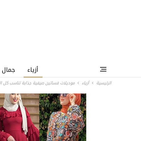
أزياء
جمال
الرئيسية
أزياء
موديلات فساتين صيفية جذابة تناسب كل ال