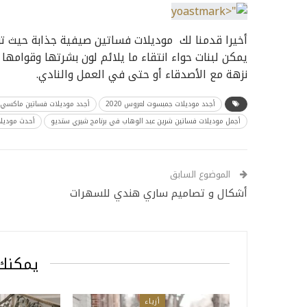
أخيرا قدمنا لك موديلات فساتين صيفية جذابة حيث ت
يمكن لبنات حواء انتقاء ما يلائم لون بشرتها وقوامها 
نزهة مع الأصدقاء أو حتى في العمل والنادي.
أجدد موديلات جمبسوت لعروس 2020
أجدد موديلات فساتين ماكسي 
أجمل موديلات فساتين شرين عبد الوهاب في برنامج شيري ستديو
أحدث موديلات 
الموضوع السابق
أشكال و تصاميم ساري هندي للسهرات
يمكنك 
أزياء