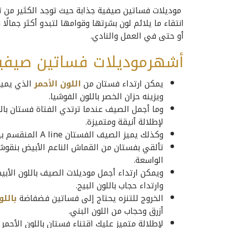
موديلات فساتين صيفية جذابة حيث توجد الكثير من ت
انتقاء ما يلائم لون بشرتها وقوامها لتبدو أكثر جمالً
أو حتى في العمل والنادي.
أشهرموديلات فساتين صيفية 
يمكن ارتداء فستان من
اللون الأحمر
الذي يميز
ويزينه حزان الخصر باللون الفوشيا.
وما أجمل الصيف عندما ترتدي الفتاة فستان با
لإطلالة أنيقة ومتميزة.
وكذلك يميز الصيف الفستان A line المنقسم بين اللون الأبيض والأسود بالقصات الواسعة.
تألقي بفستان من القماش الناعم الأبيض بنقوش 
الواسعة.
ويمكن ارتداء أجمل موديلات الصيف باللون الأبيض 
وارتداء حجاب باللون البيج.
الخروج للتنزه يحتاج إلى فساتين فضفاضة
باللو
أزرق وحجاب من اللون البني.
لإطلالة متميز عليك اقتناء فستان باللون الأحمر 