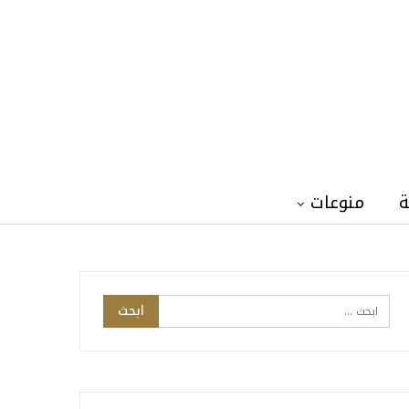
ة
منوعات