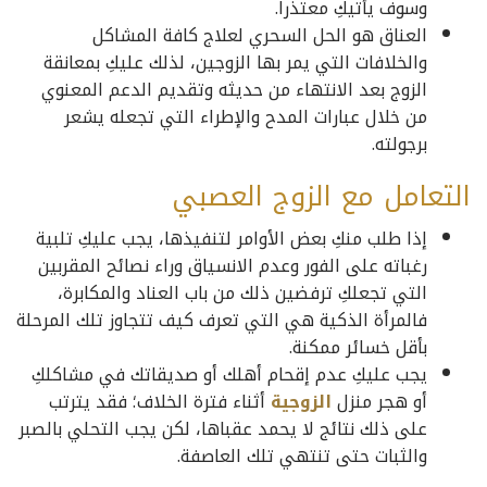
وسوف يأتيكِ معتذراً.
العناق هو الحل السحري لعلاج كافة المشاكل
والخلافات التي يمر بها الزوجين، لذلك عليكِ بمعانقة
الزوج بعد الانتهاء من حديثه وتقديم الدعم المعنوي
من خلال عبارات المدح والإطراء التي تجعله يشعر
برجولته.
التعامل مع الزوج العصبي
إذا طلب منكِ بعض الأوامر لتنفيذها، يجب عليكِ تلبية
رغباته على الفور وعدم الانسياق وراء نصائح المقربين
التي تجعلكِ ترفضين ذلك من باب العناد والمكابرة،
فالمرأة الذكية هي التي تعرف كيف تتجاوز تلك المرحلة
بأقل خسائر ممكنة.
يجب عليكِ عدم إقحام أهلك أو صديقاتك في مشاكلكِ
أو هجر منزل
الزوجية
أثناء فترة الخلاف؛ فقد يترتب
على ذلك نتائج لا يحمد عقباها، لكن يجب التحلي بالصبر
والثبات حتى تنتهي تلك العاصفة.