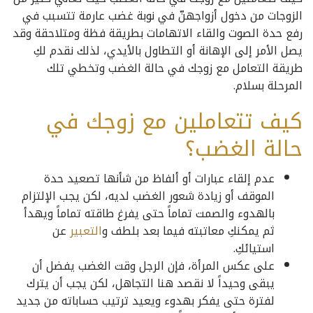
الزوجات من دخول أزواجهنّ في نوبة غضب عارمة تتسبب في
رفع حدة الصوت والقاء الاتهامات بطريقة فظة ومتلاحقة وقد
يصل الأمر إلى الإهانة أو التطاول بالأيدي، لذلك نقدم لكِ
طريقة التعامل مع زوجك في حالة الغضب وتخطي تلك
المرحلة بسلام.
كيف تتعاملين مع زوجك في
حالة الغضب؟
عدم إلقاء عبارات أو ألفاظ من شأنها تصعيد حدة
الموقف أو زيادة شعور الغضب لديه، لكن يجب الإلتزام
بالهدوء والصمت تماماً حتى يفرغ طاقته تماماً ويهدأ
ثم يمكنكِ معاتبته فيما بعد بلطف و
التعبير
عن
استيائكِ.
على عكس المرأة، فإن الرجل وقت الغضب يفضل أن
يبقى وحيداً لا نقصد هنا التجاهل، لكن يجب أن يترك
لفترة حتى يفكر بهدوء ويعيد ترتيب حساباته من جديد