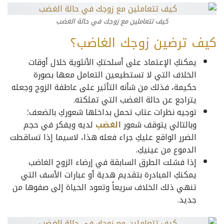
كيف تتعاملين مع زوجك في حالة الغضب
كيف ترضين زوجك الغاضب؟
يمكنكِ الإعتماد على أسلحتكِ الأنثوية خلال أوقات
الخلاف التي لا تستطيعين التعامل معها بصورة
حكيمة، فذلك من شأنه التأثير على عاطفة الزوج وجعله
يتراجع عن حالة الغضب التي تملكته.
توجيه نظرات عتاب تحمل بداخلها شعوركِ بالضعف؛
وبالتالي يتوقف شعور
الغضب
لديه ويفكر في حجم
الضرر الواقع عليكِ جراء فعله هذا، لاسيما إذا تساقطت
الدموع من عينيكِ.
إذا فشلت الطرق السابقة في إرضاء الزوج الغاضب
يمكنكِ المبادرة بتقديم هدية أو عبارات الأسف التي
تنهي ذلك الخلاف سريعاً وتعود الحياة إلى صفوها من
جديد.