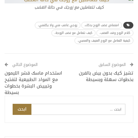
كيف تتعاملين مع زوجك في حالة الغضب
امتصاص غضب الزوج بذكاء،
زوجي غاضب مني ولا يكلمني،
كلام الزوج وقت الغضب،
كيف تتعامل مع غضب الزوجة،
كيفية التعامل مع الزوج العنيف والعصبي،
الموضوع السابق
الموضوع التالي
تشيز كيك بدون بيض بالفرن
استخدام ماسك قشر الليمون
بخطوات سهلة وبسيطة
مع المواد الطبيعية لتفتيح
وتبييض البشرة بخطوات
بسيطة