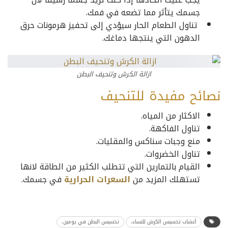
جسمك يتأثر مما تضعه في فمك.
تناول الطعام الحار سيؤدي إلى تحفيز هرمونات حرق
الدهون التي ينتجها دماغك.
ازالة الكرش وتنحيف البطن
نصائح مفيدة للتنحيف
الاكثار من المياه.
تناول الفاكهة.
منع وجبات سناكس والمقليات.
تناول الخضروات.
القيام بالتمارين التي تتطلب الكثير من الطاقة لانها
تستهلك المزيد من
السعرات الحرارية
في جسمك.
أعشاب تخسيس الكرش للنساء،
تخسيس البطن في يومين،