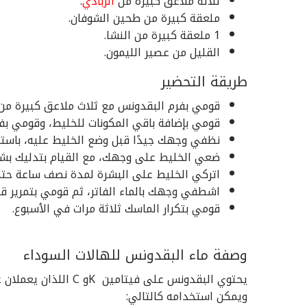
ثلاثة ملاعق كبيرة من
الزبادي
.
ملعقة كبيرة من طحين الشوفان.
1 ملعقة كبيرة من النشا.
القليل من عصير الليمون.
طريقة التحضير
قومي بفرم البقدونس مع ثلاث ملاعق كبيرة من ا
قومي بإضافة باقي المكونات للخليط، وقومي بف
نظفي وجهك جيدًا قبل وضع الخليط عليه، باستخد
ضعي الخليط على وجهك، مع القيام بتدليك بش
اتركي الخليط على البشرة لمدة نصف ساعة حتى 
اشطفي وجهك بالماء الفاتر، ثم قومي بتمرير 
قومي بتكرار الماسك ثلاثة مرات في الأسبوع.
وصفة ماء البقدونس للهالات السوداء
يحتوي البقدونس على فيتامين Kو C اللذان يعملان على تفتيح و
ويمكن استخدامه كالتالي: