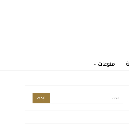
ة
منوعات