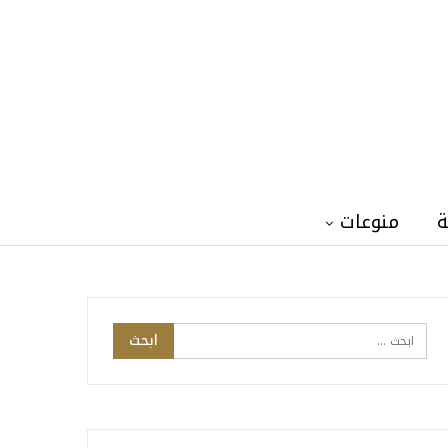
ة
منوعات