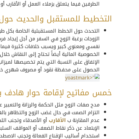
الطرفين فيما يتعلق بزملاء العمل أو الأقارب أو
التخطيط للمستقبل والحديث حول
التحدث حول الخطط المستقبلية الخاصة بكل طرف
الزوجات برغبة الزوج في السفر من أجل إيجاد ف
نفسي ومعنوي كبير ويسبب خلافات كثيرة فيما ب
الخصوصية المالية أيضاً تحتاج إلى النقاش خلال
الإتفاق على النسبة التي يتم تخصيصها لميزانية
الحصول على محفظة نقود أو مصروف شهري خاص ب
خمس مفاتيح لإقامة حوار هادف بي
مدح صفات الزوج مثل الحكمة والرزانة والتعبير 
التزام الصمت في حال غضب الزوج والتظاهر باله
عدم المقارنة ب
الأقارب
أو الأصدقاء وتجنب الل
الإبتعاد عن ذكر نقاط الضعف أو المواقف السلب
استخدام أساليب الإقناع الفعالة وتجنب الاصطدا