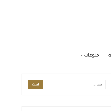
ة
منوعات