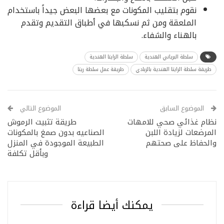
نقوم بتقليب المكونات مع بعضها البعض جيداً باستخدام
الملعقة ومن ثم نسكبها في أطباق التقديم وتقدم
بالهناء والشفاء.
سلطة البرياني الهندية
سلطة الرايتا الهندية
طريقة سلطة الرايتا الهندية بالزبادي
طريقة عمل سلطة ريتا
الموضوع السابق
الموضوع التالي
نظام غذائي صحي للامهات
طريقة تثبيت الرموش
المرضعات لزيادة اللبن
الصناعيه بدون صمغ بالمكونات
والحفاظ على صحتهم
الطبيعة الموجودة في المنزل
وبأقل تكلفة
يمكنك أيضا قراءة