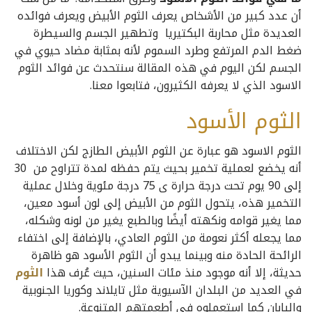
أن عدد كبير من الأشخاص يعرف الثوم الأبيض ويعرف فوائده
العديدة مثل محاربة البكتيريا وتطهير الجسم والسيطرة
ضغط الدم المرتفع وطرد السموم لأنه بمثابة مضاد حيوي في
الجسم لكن اليوم في هذه المقالة سنتحدث عن فوائد الثوم
الاسود ا
لذي لا يعرفه الكثيرون، فتابعوا معنا.
الثوم الأسود
الثوم الاسود هو عبارة عن الثوم الأبيض الطازج لكن الاختلاف
أنه يخضع لعملية تخمير بحيث يتم حفظه لمدة تتراوح من 30
إلى 90 يوم تحت درجة حرارة ى 75 درجة مئوية وخلال عملية
التخمير هذه، يتحول الثوم من الأبيض إلى لون أسود معين،
مما يغير قوامه ونكهته أيضًا وبالطبع يغير من لونه وشكله،
مما يجعله أكثر نعومة من الثوم العادي، بالإضافة إلى اختفاء
الرائحة الحادة منه وبينما يبدو أن الثوم الأسود هو ظاهرة
حديثة، إلا أنه موجود منذ مئات السنين، حيث عُرف هذا
الثوم
في العديد من البلدان الآسيوية مثل تايلاند وكوريا الجنوبية
واليابان كما استعملوه في أطعمتهم المتنوعة.