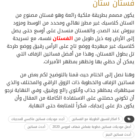
فستان ستان
يكون مصمم بطريقة ملكية رائعة وهو فستان مصنوع من
الستان كلاسيك غير مطرز نهائي ومحدد من الوسط ومزود
ببروش عند الصدر، والفستان منسدل على أوسع حتى يصل
إلى الأرض وبه ذيل طويل من
الفستان
نفسه، مع تسريحة
كلاسيك غير مبهرجة ووضع تاج على الرأس رقيق ووضع طرحة
تل بطول الفستان، وهذا من أفضل فساتين الزفاف التي
يمكن أن حظي بها وتظهر بمظهر الأميرات.
وهنا نصل إلى الختام حيث قمنا بالتوضيح لكم بعض من
فساتين الزفاف والخطوبة ذات الزوق الراقي والمختلف والذي
سيظهرك يمظهر جذاب وأنثوي رائع ورقيق، وفي النهاية نرجو
أن تكوني حصلتي على الاستفادة الكاملة من المقال وأن
يكون حاز على إعجابك، شكراً للمتابعة حتى النهاية.
5 افكار لتنسيق الطويلة مع الفساتين
أجدد موديلات فساتين ماكسي للمحجبات
أجمل موديلات فساتين خطوبة بقماش شفاف لعروس 2020
أحدث فساتين
أحدث فساتين الجينز