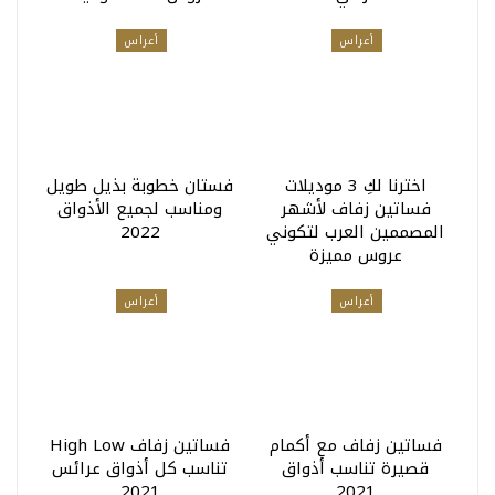
أعراس
أعراس
اخترنا لكِ 3 موديلات
فستان خطوبة بذيل طويل
فساتين زفاف لأشهر
ومناسب لجميع الأذواق
المصممين العرب لتكوني
2022
عروس مميزة
أعراس
أعراس
فساتين زفاف مع أكمام
فساتين زفاف High Low
قصيرة تناسب أذواق
تناسب كل أذواق عرائس
2021
2021