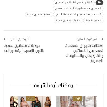
5 افكار لتنسيق الطويلة مع الفساتين
9 فساتين سهرة فاخرة اختاريها لعيد الاضحى
أجدد موديلات فساتين زفاف متوسطة الطول
تصاميم فساتين عصرية
فساتين شفافة
موديلات فساتين عصرية
الموضوع السابق
الموضوع التالي
اطلالات كاجوال للمحجبات
موديلات فساتين سهرة
تجمع بين الفساتين
باللون الاسود أنيقة وراقية
والكارديجان والسالوبتات
العصرية
يمكنك أيضا قراءة
أزياء
أزياء