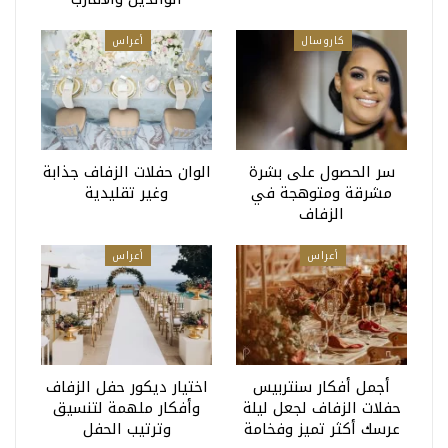
كاروسال
أعراس
سر الحصول على بشرة
الوان حفلات الزفاف جذابة
مشرقة ومتوهجة في
وغير تقليدية
الزفاف
أعراس
أعراس
أجمل أفكار سنتربيس
اختيار ديكور حفل الزفاف
حفلات الزفاف لجعل ليلة
وأفكار ملهمة لتنسيق
عرسك أكثر تميز وفخامة
وترتيب الحفل