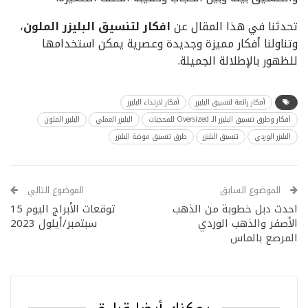
تحدثنا في هذا المقال عن
افكار لتنسيق البليزر الملون
،
وتناولنا أفكار مميزة وجديدة وعصرية يمكن استخدامها
للظهور بالإطلالة الجميلة.
أفكار رائعة لتنسيق البليزر
أفكار لارتداء البليزر
أفكار وطرق تنسيق البليزر الـ Oversized للمحجبات
البليزر العملي
البليزر الملون
البليزر الوردي
تنسيق البليزر
طرق تنسيق موضة البليزر
الموضوع السابق
الموضوع التالي
احدث دبل خطوبة من الذهب
توقعات الأبراج اليوم 15
الأصفر والذهب الوردي
سبتمبر/أيلول 2023
المرصع بالماس