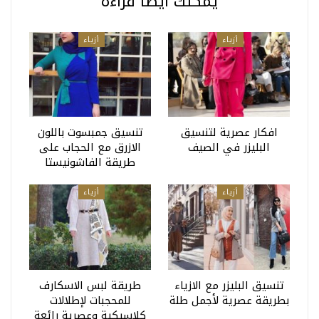
يمكنك أيضا قراءة
أزياء
أزياء
افكار عصرية لتنسيق
تنسيق جمبسوت باللون
البليزر في الصيف
الازرق مع الحجاب على
طريقة الفاشونيستا
أزياء
أزياء
تنسيق البليزر مع الازياء
طريقة لبس الاسكارف
بطريقة عصرية لأجمل طلة
للمحجبات لإطلالات
كلاسيكية وعصرية رائعة