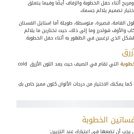
مريح أثناء حفل الخطوبة والزفاف أيضًا
وفيما يتعلق
ختيار تصميم يلائم جسمك.
ول القامة، قصيرة، متوسطة، طويلة
أما استايل الفستان
اب والأوف شولدرز وما إلى ذلك،
حيث تختارين ما يلائم
شكل الذي ترغبين في الظهور به أثناء حفل الخطوبة.
زرق
خطوبة
التي تقام في الصيف حيث يعد اللون الأزرق cold
ا يمكنك الاختيار من درجات الألوان كلون مميز خاص بكِ
فساتين الخطوبة
 يجب أن تضعها في اعتبارك عند التزيين: