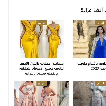
أيضا قراءة
أعراس
أعراس
بة باكمام طويلة
فساتين خطوبة باللون الاصفر
ة 2023
تناسب جميع الأجسام للظهور
بإطلالة مميزة وجذابة
أعراس
أعراس