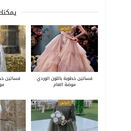
يمكنك 
أعراس
فساتين خطوبة باللون الوردي
فساتين خطو
موضة العام
موض
أعراس