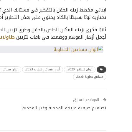
ابدئي مخطط زينة الحفل بالتفكير في فستانك الذي 
تختاريه ثوبًا بسيطًا بالكاد يحتوي على بعض التطريز أم
ثانيًا فكري بزينة المكان الخاص بالحفل وطرق تزيين ال
أجمل أزهار الموسم ووضعها في باقات لتزيين
طاولات
ألوان فساتين 2020،
ألوان فساتين خطوبة 2023،
الوان فساتين س
فساتين خطوبة ناعمة،
الموضوع السابق
تصاميم صيفية مريحة للمحجبة وغير المحجبة