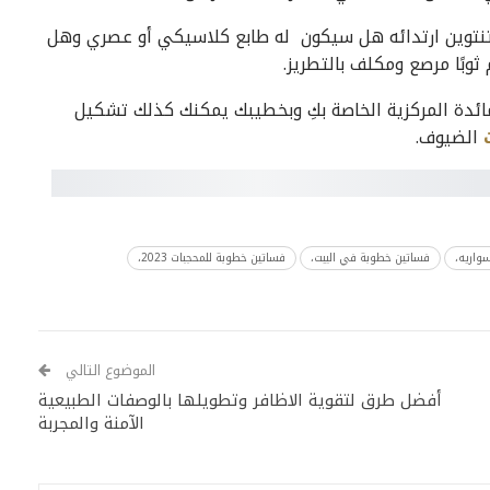
تنتوين ارتدائه هل سيكون له طابع كلاسيكي أو عصري وهل
 ثوبًا مرصع ومكلف بالتطريز.
مائدة المركزية الخاصة بكِ وبخطيبك
يمكنك كذلك تشكيل
الضيوف.
واريه،
فساتين خطوبة في البيت،
فساتين خطوبة للمحجبات 2023،
الموضوع التالي
أفضل طرق لتقوية الاظافر وتطويلها بالوصفات الطبيعية
الآمنة والمجربة