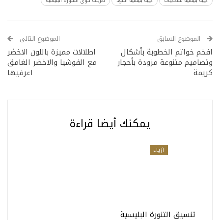
جيبة بليسيه للمحجبات
جيبه بليسيه أسود
طريقة كوي التتنورة البليسيه
الموضوع السابق
الموضوع التالي
افخم خواتم الخطوبة بأشكال
اطلالات مميزة باللون الاخضر
وتصاميم متنوعة مزودة بأحجار
مع الفوشيا والاخضر الغامق
كريمة
اعرفيها
يمكنك أيضا قراءة
أزياء
تنسيق التنورة البليسية