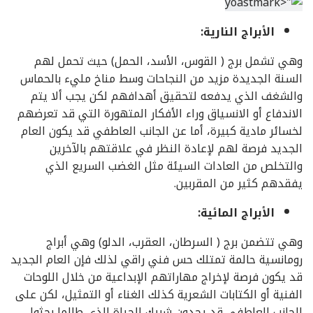
الأبراج النارية:
وهي تشمل برج ( القوس، الأسد، الحمل) حيث تحمل لهم
السنة الجديدة مزيد من النجاحات وسط مناخ مليء بالحماس
والشغف الذي يدفعه لتحقيق أهدافهم لكن يجب ألا يتم
الاندفاع أو الانسياق وراء الأفكار المتهورة التي قد تعرضهم
لخسائر مادية كبيرة، أما عن الجانب العاطفي قد يكون العام
الجديد فرصة لهم لإعادة النظر في علاقتهم بالآخرين
والتخلص من العادات السيئة مثل الغضب السريع الذي
يفقدهم كثير من المقربين.
الأبراج المائية:
وهي تتضمن برج ( السرطان، العقرب، الدلو) وهي أبراج
رومانسية حالمة تمتلك حس فني راقي لذلك فإن العام الجديد
قد يكون فرصة لإخراج مهاراتهم الإبداعية من خلال اللوحات
الفنية أو الكتابات الشعرية كذلك الغناء أو التمثيل، لكن على
الجانب العاطفي قد يجدون شريك الحياة الذي طالما بحثوا