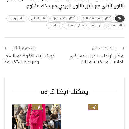
باللون البني مع بليزر باللون الوردي مع حذاء مفتوح.
أفكار رائعة لتنسيق البليزر
أفكار لارتداء البليزر
البليزر العملي
البليزر الوردي
المشاهير
سمر البارشا
طرق التمسيق
لينا أسعد
الموضوع السابق
الموضوع التالي
افكار لارتداء اللون الاحمر في
فوائد زيت الأفوكادو للشعر
الملابس والاكسسوارات
وطريقة استخدامه
يمكنك أيضا قراءة
أزياء
أزياء