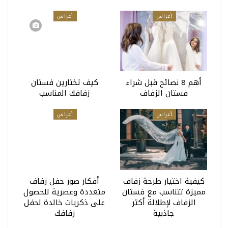
أعراس
أعراس
أهم 8 نصائح قبل شراء
كيف تختارين فستان
فستان الزفاف
زفافك المناسب
أعراس
أعراس
كيفية اختيار طرحة زفاف
أفكار صور حفل زفاف
مميزة تتناسب مع فستان
متعددة وعصرية للحصول
الزفاف لإطلالة أكثر
على ذكريات خالدة لحفل
جاذبية
زفافك