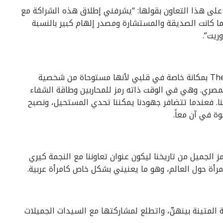
على هذا التعاون بقولها: “يشرفني إطلاق هذه الشراكة مع
ما كانت الصديقة والمستشارة ومصدر إلهام كبير بالنسبة
ريت”.
أما عن التشكيلة، فقالت الزهراوي: “تحظى The Lioness بمكانة خاصة في قلبي لأنها مستوحاة من شخصية
لمصري. وهي في الوقت ذاته رمز للمحاربين وطاقة الشفاء
تنا. فعندما تتضافر جهودنا يمكننا تحدي المستحيل، ونصبح
وة في آن معاً.
ز الجميل من تاريخنا ليكون عنوان تعاوننا مع النجمة كيري
أة حول العالم، وهو ما يعنيني بشكل خاص كامرأة عربية.
ة المتينة بينهنّ، واتطلع لمشاركتها مع السيدات الجميلات