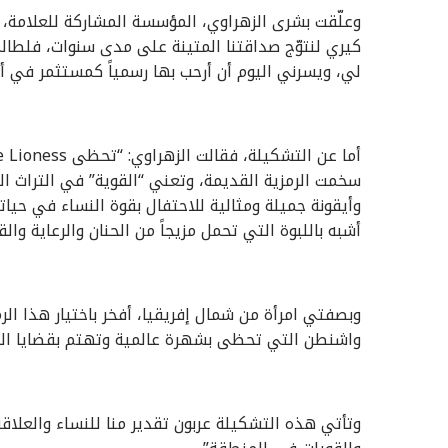
وعلّقت بشرى الزهراوي، المؤسسة المشاركة للعلامة، 
كيري لنتوّج صداقتنا المتينة على مدى سنوات، فلطال
لي، ويسرني اليوم أن أرحب بها رسمياً كمستثمر في أو
سخمت الرمزية القديمة، وتعني “القوية” في التراث ا
وأيقونة جميلة ومثالية للاحتفال بقوة النساء في حيا
أشبه باللبوة التي تحمل مزيجاً من الحنان والرعاية والق
وبصفتي امرأة من شمال إفريقيا، أفخر باختيار هذا الرم
واشنطن التي تحظى بشهرة عالمية وتهتم بقضايا المر
وتأتي هذه التشكيلة عربون تقدير منا للنساء والعلاق