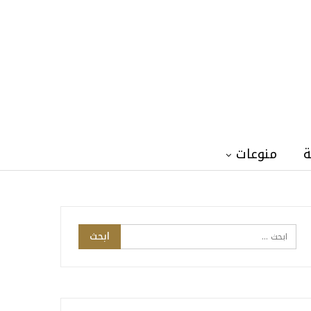
ة
منوعات