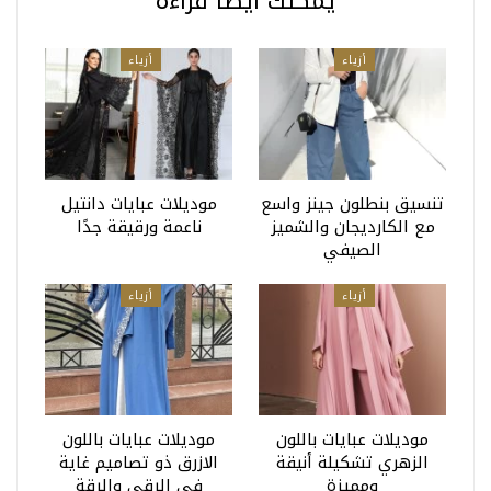
يمكنك أيضا قراءة
أزياء
أزياء
تنسيق بنطلون جينز واسع
موديلات عبايات دانتيل
مع الكارديجان والشميز
ناعمة ورقيقة جدًا
الصيفي
أزياء
أزياء
موديلات عبايات باللون
موديلات عبايات باللون
الزهري تشكيلة أنيقة
الازرق ذو تصاميم غاية
ومميزة
في الرقي والرقة