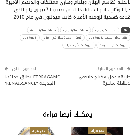
بالطبع تقاسم الإبنان ويليام وهاري ممتلكات والدتهم الأميرة
ديانا وكان خاتم الخطبة ذاته من نصيب الأمير ويليام الذي
قدمه كهدية لزوجته الأميرة كايت ميدلتون في عام 2010.
اقراط ذهب راقية
ساعات نسائية راقية
ساعات نسائية فخمة
عقد اللؤلؤ الشهير للأميرة ديانا
فستان الأميرة ديانا في المزاد
لأميرة ديانا
مجوهرات كيت وميغان
مجوهرات لأميرة ديانا
الموضوع السابق
الموضوع التالي
طريقة عمل مكياج طبيعي
FERRAGAMO تطلق حملتها
لاطلالة ساحرة
الجديدة “RENAISSANCE”
يمكنك أيضا قراءة
مجوهرات
مجوهرات