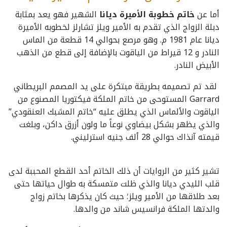
أما عن
خاتم خطوبة الأميرة ديانا
الشهير فهو يعد بمثابة
دبلة الزواج الذي تقدم به الأمير ويلز تشارلز لخطوبه الأميرة
ديانا عام 1981 م. وهو مرصع بحوالي 14 قطعة من الماس
النادر و 12 قيراط من الياقوت بالإضافة إلى قطع من الذهب
الأبيض النادر.
لقد تم تصميمه بطريقة مبتكرة على يد المصمم البريطاني
Garrard المستوحى من خاتم الملكة فيكتوريا المصنوع من
الياقوت والألماس الذي يطلق عليه “خاتم المشبك العنقودي”
والذي يظهر بشكل بيضاوي نوعاً ما ولون أزرق داكن، وبلغت
قيمته آنذاك حوالي 28 ألف جنيه استرليني.
تشير كثير من الروايات أن ذلك الخاتم أحد القطع المحببة لدى
قلب الليدي ديانا والذي ظلت متمسكة به طوال حياتها حتى
بعد طلاقها من الأمير ويلز؛ حيث كان يذكرها بخاتم زواج
والدتها الملكة فرانسيس شاند من والدها.