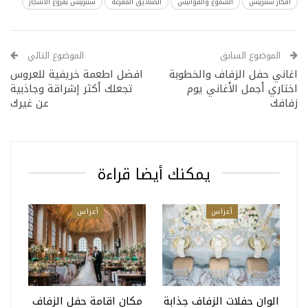
أفكار سنتربيس
الشموع والفوانيس
الصناديق المفرغة
سنتربيس بفروع الأشجار
الموضوع السابق
الموضوع التالي
اغاني حفل الزفاف والخطوبة
افضل اطعمة خريفية للعروس
اختاري أجمل الأغاني يوم
تجعلك أكثر إشراقة وجاذبية
زفافك
عن غيرك
يمكنك أيضا قراءة
أعراس
أعراس
الوان حفلات الزفاف جذابة
مكان اقامة حفل الزفاف