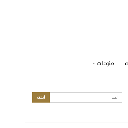
ة
منوعات