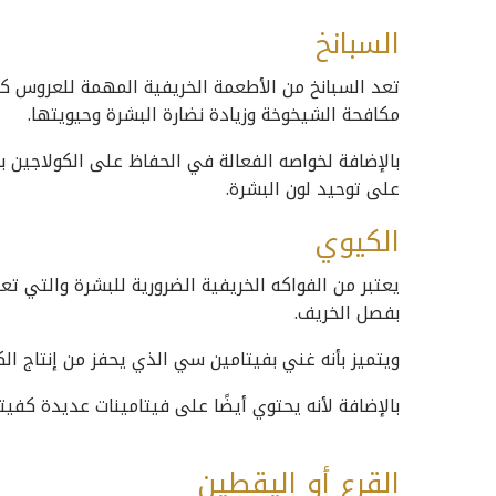
السبانخ
تعد السبانخ من الأطعمة الخريفية المهمة للعروس ك
مكافحة الشيخوخة وزيادة نضارة البشرة وحيويتها.
بالإضافة لخواصه الفعالة في الحفاظ على الكولاجين ب
على توحيد لون البشرة.
الكيوي
يعتبر من الفواكه الخريفية الضرورية للبشرة والتي 
بفصل الخريف.
ويتميز بأنه غني بفيتامين سي الذي يحفز من إنتاج الك
بالإضافة لأنه يحتوي أيضًا على فيتامينات عديدة كفيتامين A وفيتامين E الضروري لمكافحة ا
القرع أو اليقطين