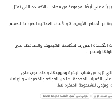
على فيتامين A وفيتامين c، كما يتميز بأنه غني أيضًا بمجموعة من مضادات الأكسدة التي تمثل
والألياف الغذائية الضرورية للجسم.
ت الأكسدة الضرورية لمكافحة الشيخوخة والمحافظة على
ولها بإستمرار.
لتي تزيد من شباب البشرة وحيويتها، ولذلك يجب على
لى الكميات المحددة لها من الفواكه والخضروات، والإبتعاد
، وتؤدي للشيخوخة المبكرة لها.
لى خسارة الوزن
تعرفي على أفضل الأطعمة الخريفية الصحية