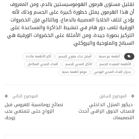
تقليل مستوى هرمون الهوموسيستين بالدم، ومن المعروف
أن هذا الهرمون يمثل خطورة كبيرة على الجسم وذلك لأنه
يؤدي لتلف الخلايا العصبية بالدماغ، وبالتالي فإن الخضروات
الورقية تلعب دور هام في تنشيط الذاكرة والمساعدة على
التركيز بصورة جيدة، ومن الأمثلة على الخضروات الورقية هي
السبانخ والملوخية والبروكلي.
أطعمة غير صحية
أفضل غذاء مقوي للجسم
أكثر الأطعمة فائدة
الأطعمة المفيدة للجسم
الأكل الصحي للجسم
الغذاء الصحي المتكامل
جدول الغذاء الصحي اليومي
موقع أطعمة صحية
الموضوع السابق
الموضوع التالي
ديكور المنزل الداخلي
نصائح رومانسية للعروس قبل
لاصحاب الذوق الراقي أحدث
الزواج حتى تتمتعي بحب
التصميمات
زوجك