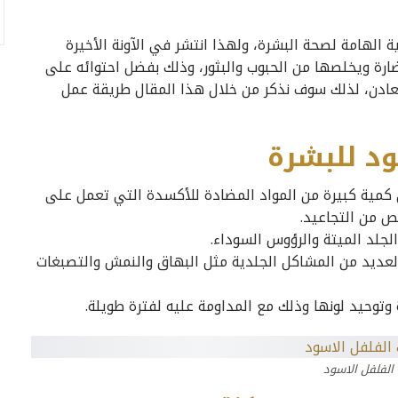
 الهامة لصحة البشرة، ولهذا انتشر في الآونة الأخيرة
ارة ويخلصها من الحبوب والبثور، وذلك بفضل احتوائه على
 A وفيتامين K والكثير من المعادن، لذلك سوف نذكر من خلال هذا المقال طريقة عمل
د للبشرة
كمية كبيرة من المواد المضادة للأكسدة التي تعمل على
لص من التجاعيد.
جلد الميتة والرؤوس السوداء.
العديد من المشاكل الجلدية مثل البهاق والنمش والتصبغات
توحيد لونها وذلك مع المداومة عليه لفترة طويلة.
الفلفل الاسود