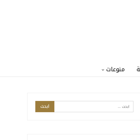
ة
منوعات