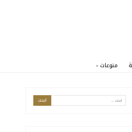
ة
منوعات