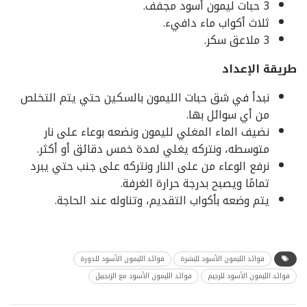
3 حبات ليمون أسود مجفف.
ثلاث أكواب ماء دافيء.
3 ملاعق سكر.
طريقة الإعداد
نبدأ في شق حبات الليمون بالسكين حتي يتم التخلص
من أي سوائل بها.
نضيف الماء المغلي لليمون ونضعه بوعاء على نار
متوسطه، ونتركه يغلي لمدة خمس دقائق أو أكثر.
نرفع الوعاء من على النار ونتركه على جنب حتي يبرد
تمامًا ويصبح بدرجة حرارة الغرفة.
يتم وضعه بأكواب التقديم، وتناوله عند الحاجة.
فوائد الليمون الأسود للبشرة
فوائد الليمون الأسود للدورة
فوائد الليمون الأسود للرجيم
فوائد الليمون الأسود مع الزنجبيل