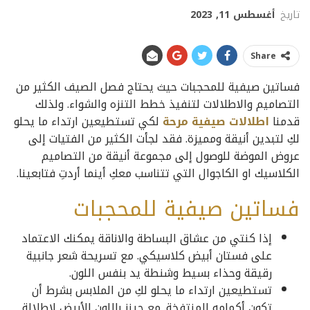
تاريخ
أغسطس 11, 2023
Share
فساتين صيفية للمحجبات حيث يحتاج فصل الصيف الكثير من
التصاميم والاطلالات لتنفيذ خطط التنزه والشواء. ولذلك
قدمنا
اطلالات صيفية مرحة
لكي تستطيعين ارتداء ما يحلو
لكِ لتبدين أنيقة ومميزة. فقد لجأت الكثير من الفتيات إلى
عروض الموضة للوصول إلى مجموعة أنيقة من التصاميم
الكلاسيك او الكاجوال التي تتناسب معكِ أينما أردتِ فتابعينا.
فساتين صيفية للمحجبات
إذا كنتي من عشاق البساطة والاناقة يمكنك الاعتماد
على فستان أبيض كلاسيكي. مع تسريحة شعر جانبية
رقيقة وحذاء بسيط وشنطة يد بنفس اللون.
تستطيعين ارتداء ما يحلو لكِ من الملابس بشرط أن
تكون أكمامه المنتفخة. مع جينز باللون الأبيض لإطلالة