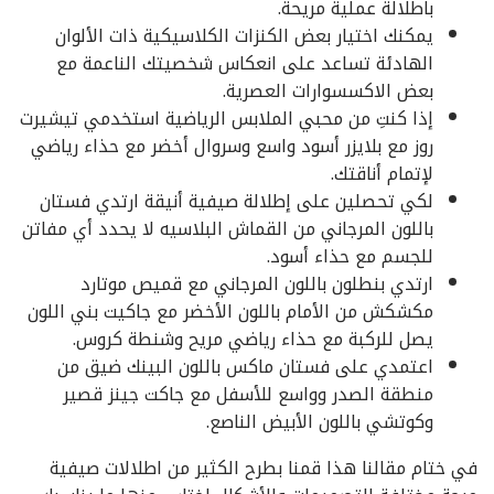
باطلالة عملية مريحة.
يمكنك اختيار بعض الكنزات الكلاسيكية ذات الألوان
الهادئة تساعد على انعكاس شخصيتك الناعمة مع
بعض الاكسسوارات العصرية.
إذا كنتِ من محبي الملابس الرياضية استخدمي تيشيرت
روز مع بلايزر أسود واسع وسروال أخضر مع حذاء رياضي
لإتمام أناقتك.
لكي تحصلين على إطلالة صيفية أنيقة ارتدي فستان
باللون المرجاني من القماش البلاسيه لا يحدد أي مفاتن
للجسم مع حذاء أسود.
ارتدي بنطلون باللون المرجاني مع قميص موتارد
مكشكش من الأمام باللون الأخضر مع جاكيت بني اللون
يصل للركبة مع حذاء رياضي مريح وشنطة كروس.
اعتمدي على فستان ماكس باللون البينك ضيق من
منطقة الصدر وواسع للأسفل مع جاكت جينز قصير
وكوتشي باللون الأبيض الناصع.
في ختام مقالنا هذا قمنا بطرح الكثير من اطلالات صيفية