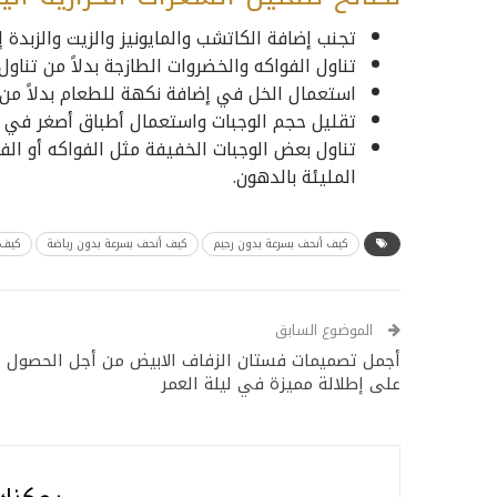
تجنب إضافة الكاتشب والمايونيز والزيت والزبدة
تناول الفواكه والخضروات الطازجة بدلاً من تناو
استعمال الخل في إضافة نكهة للطعام بدلاً من
تقليل حجم الوجبات واستعمال أطباق أصغر في ا
تناول بعض الوجبات الخفيفة مثل الفواكه أو الفش
المليئة بالدهون.
كيف أنحف بسرعة بدون رجيم
كيف أنحف بسرعة بدون رياضة
كيف 
الموضوع السابق
أجمل تصميمات فستان الزفاف الابيض من أجل الحصول
على إطلالة مميزة في ليلة العمر