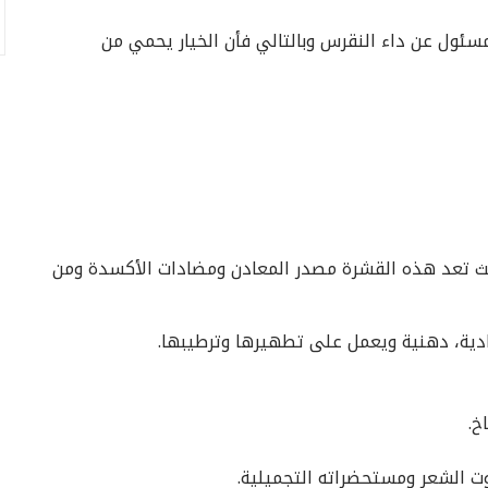
ئول عن داء النقرس وبالتالي فأن الخيار يحمي من
 حيث تعد هذه القشرة مصدر المعادن ومضادات الأكسدة ومن
عادية، دهنية ويعمل على تطهيرها وترطيبها.
خ.
وت الشعر ومستحضراته التجميلية.