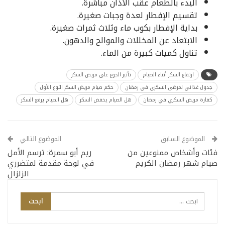
البدء بالطعام عقب الأذان مباشرة.
تقسيم الإفطار لعدة وجبات صغيرة.
بداية الإفطار بكوب ماء وثلاث ثمرات صغيرة.
الابتعاد عن المخللات والموالح والدهون.
تناول كميات كبيرة من الماء.
ارتفاع السكر أثناء الصيام
تأثير الجوع على مريض السكر
جدول غذائي لمرضى السكري في رمضان
حكم صيام مريض السكر النوع الأول
كفارة مريض السكري في رمضان
هل الصيام يخفض السكر
هل الصيام يرفع السكر
الموضوع السابق
الموضوع التالي
فئات وأشخاص ممنوعين من
ريم أبو سمرة: ترسم الأمل
صيام شهر رمضان الكريم
في لوحة مقدمة لمتضرري
الزلزال