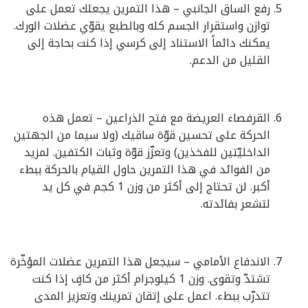
رفع الساق الجانبي – هذا التمرين يجعلك تعمل على
توازن واستقرار الجسم كله وبالطبع يقوّي عضلات الورك.
يمكنك دائماً الاستناد إلى كرسي إذا كنت بحاجة إلى
القليل من الدعم.
القرفصاء العريضة مع فتح الذراعين – تعمل هذه
الحركة على تحسين قوّة ساقيك (ولا سيما من الجهتين
الداخليّتين للفخذين) وتعزّز قوّة وثبات الكتفين. لمزيد
من الفوائد في هذا التمرين حاول القيام بالحركة ببطء
أكبر. لن تحتاج إلى أكثر من وزن 1 كجم في كل يد
لتشعر بفائدته.
الاندفاع الأمامي – سيجعل هذا التمرين عضلات المؤخّرة
تشتدّ وتقوى. وزن 1 كيلوجرام أكثر من كافٍ إذا كنت
تتدرّب ببطء. اعمل على إتقان تمرينك وتعزيز المدى