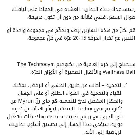
ستساعدك هذه التمارين العشرة في الحفاظ على لياقتك
طوال الشهر، فهي فعّألة من دون أن تكون مرهِقة.
قم بكلّ من هذه التمارين ببطء وتحكّم في مجموعة واحدة أو
اثنتين مع تكرار الحركة 15-20 مرّة في كلّ مجموعة.
ستحتاج إلى كرة العافية من تكنوجيم The Technogym
Wellness Ball والأثقال الصغيرة أو الأوزان الحرّة.
التحمية – أكانت عن طريق المشي أو الركض، يمكنك
القيام بالتحمية في الهواء الطلق أو على الجهاز.
والجهاز المفضّل لديّ للتحمية هو ماي رَنّ Myrun من
تكنوجيم Technogym المصمّم ليوفّر لك أفضل تجربة
في الجري، مع برامج تدريب مخصصة وملاحظات تشغيل
فورية. سيؤدي هذا الجهاز إلى تحسين أسلوب تمارينك
الرياضية إلى الأبد.