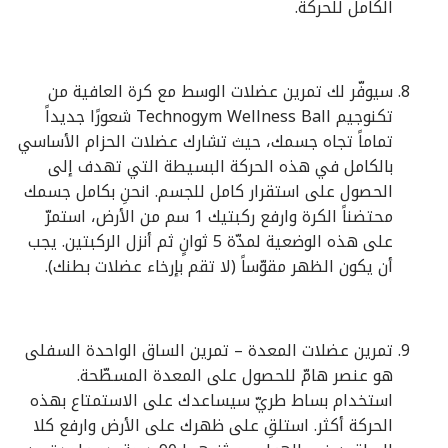
الكامل للحركة.
سيوفّر لك تمرين عضلات الوسط مع كرة العافية من
تكنوجيم Technogym Wellness Ball شعورًا جديداً
تماماً تجاه جسمك، حيث تشارك عضلات الحزام الأساسي
بالكامل في هذه الحركة البسيطة التي تهدف إلى
الحصول على استقرار كامل للجسم. انحنِ بكامل جسمك
محتضناً الكرة وارفع ركبتيك 1 سم من الأرض، استمرّ
على هذه الوضعية لمدّة 5 ثوانٍ ثم أنزل الركبتين. يجب
أن يكون الظهر مقوّساً (لا تقم بإرخاء عضلات بطنك).
تمرين عضلات المعدة – تمرين الساق الواحدة السفلى
هو عنصر هامّ للحصول على المعدة المسطّحة.
استخدام بساط طريّ سيساعدك على الاستمتاع بهذه
الحركة أكثر. استلقِ على ظهرك على الأرض وارفع كلا