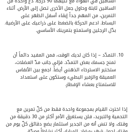
الساقين في الهواء مع ثنيهما 90 درجة. دع واحدة من
الساقين ثابتة وحاول جعل الأخرى تصل إلى الأرض. أثناء
التمرين، من المهم جداً إبقاء أسفل الظهر على
البساط. ادعم الحركة بالضغط على ذراعيك على الأرضية.
بدّل الرجلين واستمتع بتمرينك الأساسي.
التمدّد – إذا كان لديك الوقت، فمن المفيد دائماً أن
تمنح جسمك بعض التمدّد. فإلى جانب مدّ العضلات،
ستختبر الاسترخاء الذهني أيضاً. اجمع بين الأنفاس
العميقة والزفير البطيء وستكون على استعداد
للاستمتاع بعشاء الإفطار.
إذا اخترت القيام بمجموعة واحدة فقط من كلّ تمرين مع
التحمية والتبريد، فلن يستغرق الأمر أكثر من 30 دقيقة من
وقتك. ولا تنسَ أنه من الجدير استثمار بضع دقائق كلّ يوم من
وقتك لجعل شهر رمضان المبارك أكثر نشاطاً وصحّة.