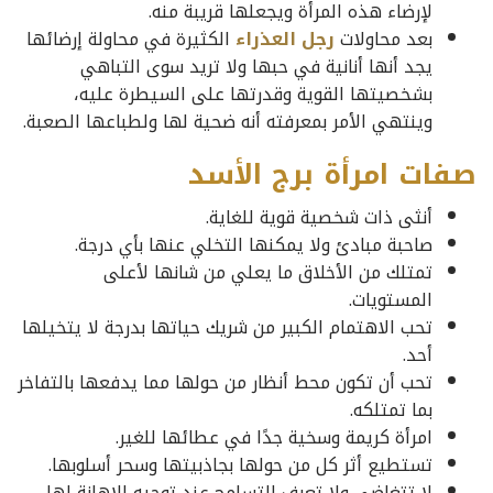
لإرضاء هذه المرأة ويجعلها قريبة منه.
بعد محاولات
رجل العذراء
الكثيرة في محاولة إرضائها
يجد أنها أنانية في حبها ولا تريد سوى التباهي
بشخصيتها القوية وقدرتها على السيطرة عليه،
وينتهي الأمر بمعرفته أنه ضحية لها ولطباعها الصعبة.
صفات امرأة برج الأسد
أنثى ذات شخصية قوية للغاية.
صاحبة مبادئ ولا يمكنها التخلي عنها بأي درجة.
تمتلك من الأخلاق ما يعلي من شانها لأعلى
المستويات.
تحب الاهتمام الكبير من شريك حياتها بدرجة لا يتخيلها
أحد.
تحب أن تكون محط أنظار من حولها مما يدفعها بالتفاخر
بما تمتلكه.
امرأة كريمة وسخية جدًا في عطائها للغير.
تستطيع أثر كل من حولها بجاذبيتها وسحر أسلوبها.
لا تتغاضى ولا تعرف التسامح عند توجيه الإهانة لها