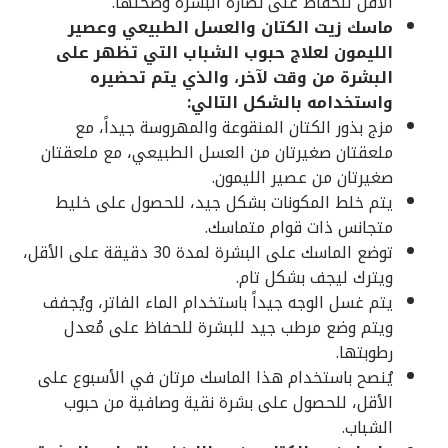
الأقل للحفاظ على نضارة البشرة وصحتها.
ماسك زيت الكتان والعسل الطبيعي وعصير
الليمون لعلاج حبوب الشباب التي تظهر على
البشرة من وقت لآخر، والذي يتم تحضيره
واستخدامه بالشكل التالي:
مزج بذور الكتان المنقوعة والمهروسة جيداً، مع
ملعقتان صغيرتان من العسل الطبيعي، مع ملعقتان
صغيرتان من عصير الليمون.
يتم خلط المكونات بشكل جيد، للحصول على خليط
متجانس ذات قوام متماسك.
توضع الماسك على البشرة لمدة 30 دقيقة على الأقل،
ويترك ليجف بشكل تام.
يتم غسل الوجه جيداً باستخدام الماء الفاتر، ويُجفف
ويتم وضع مرطب جيد للبشرة للحفاظ على مُعدل
رطوبتها.
يُنصح باستخدام هذا الماسك مرتان في الأسبوع على
الأقل، للحصول على بشرة نقية وصافية من حبوب
الشباب.