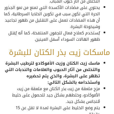
التخلص من آثار حبوب الشباب.
يحتوي على مضادات الأكسدة التي تمنع من نمو الجذور
الحرة التي تكون سبب في تكوين الخلايا السرطانية، كما
أن هذه المضادات تعمل على التقليل من ظهور تجاعيد
وشيخوخة البشرة.
يُستخدم كعلاج فعال للجفون المنتفخة، كما أنه يُقلل
ظهور الهالات السوداء أسفل العينين.
ماسكات زيت بذر الكتان للبشرة
ماسك زيت الكتان وزيت الأفوكادو لترطيب البشرة
والتخلص من آثار الحبوب والعلامات والندبات التي
تظهر على البشرة، والذي يتم تحضيره
واستخدامه بالشكل التالي:
مزج ملعقة من زيت بذر الكتان مع ملعقة من زيت
الأفوكادو، وخلطهم بشكل جيد للحصول على خليط
مُتجانس بشكل جيد.
يتم وضع الخليط على البشرة لمدة لا تقل عن 15