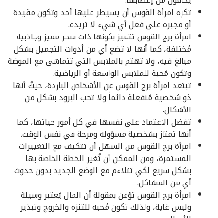
يخافون من إغضابها.
تكره امرأة القوس أن يسيطر عليها أحد وتكون مقيدة
أو مجبره على فعل أي شيء لا تريده.
امرأة برج القوس تتميز بكونها ذات سحر مميز وجاذبية
مُختلفة، كما أنها لا تضع أي من أدوات التجميل بشكل
مبالغ فيه، ولا تهتم بالملابس التي تتماشى مع الموضة
وتكون مُحبة للملابس الواسعة أو الرياضية.
تبتعد امرأة برج القوس عن الأشخاص الباردة، حيثُ أنها
ذو شخصية مُنفعلة دائماً ولا تحب البرود بشكل من
الأشكال.
تفضل الاعتماد على نفسها في كل أمور حياتها، كما
أنها تمتاز بشخصية مسؤوله ومرحة في نفس الوقت.
امرأة برج القوس من السهل أن تتكيف مع التغييرات
المستمرة، ومن الممكن أن تُغير الخطة الخاصة بها
بشكل سريع لكي تتلاءم مع الوضع الجديد بدون حدوث
أي من المشاكل.
امرأة برج القوس تؤمن بمقولة أن المال يُعتبر وسيلة
وليس غاية، ولذلك تكون مُحبه للتنزه والخروج وتبذير