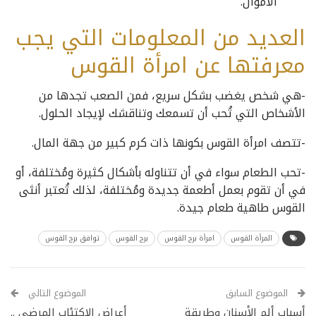
الأموال.
العديد من المعلومات التي يجب
معرفتها عن امرأة القوس
-هي شخص يغضب بشكل سريع، فمن الصعب تجدها من
الأشخاص التي تُحب أن تسمعك وتناقشك لإيجاد الحلول.
-تتصف امرأة القوس بكونها ذات كرم كبير من جهة المال.
-تحب الطعام سواء في أن تتناوله بأشكال كثيرة ومُختلفة، أو
في أن تقوم بعمل أطعمة جديدة ومُختلفة، لذلك تُعتبر أنثى
القوس طاهية طعام جيدة.
المرأة القوس
امرأة برج القوس
برج القوس
توافق برج القوس
الموضوع السابق
الموضوع التالي
أسباب ألم الأسنان وطريقة
أعراض الاكتئاب المرضي ..