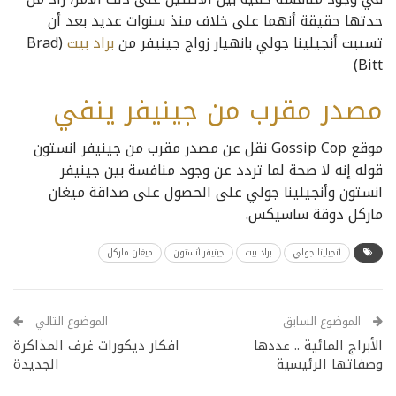
حدتها حقيقة أنهما على خلاف منذ سنوات عديد بعد أن
تسببت أنجيلينا جولي بانهيار زواج جينيفر من
براد بيت
(Brad
Bitt)
مصدر مقرب من جينيفر ينفي
موقع Gossip Cop نقل عن مصدر مقرب من جينيفر انستون
قوله إنه لا صحة لما تردد عن وجود منافسة بين جينيفر
انستون وأنجيلينا جولي على الحصول على صداقة ميغان
ماركل دوقة ساسيكس.
أنجيلينا جولي
براد بيت
جينيفر أنستون
ميغان ماركل
الموضوع السابق
الموضوع التالي
الأبراج المائية .. عددها
افكار ديكورات غرف المذاكرة
وصفاتها الرئيسية
الجديدة