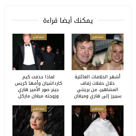
يمكنك أيضا قراءة
مشاهير
مشاهير
أشهر الخلافات العائلية
لماذا حذفت كيم
خلال حفلات زفاف
كارداشيان وأمها كريس
المشاهير، من بريتني
جينر صور الأمير هاري
سبيرز إلى هاري وميغان
وزوجته ميغان ماركل
مشاهير
مشاهير