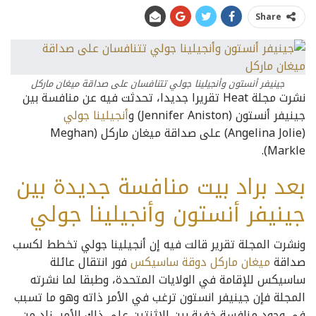
Share
جينيفر أنستون وأنجيلينا جولي تتنافسان على صداقة ميغان ماركل
نشرت مجلة Heat تقريرا جديدا، تحدثت فيه عن منافسة بين
جينيفر أنستون (Jennifer Aniston) و
أنجيلينا جولي
(Angelina Jolie) على صداقة ميغان ماركل (Meghan
Markle).
بعد براد بيت منافسة جديدة بين
جينيفر أنستون وأنجيلينا جولي
ونشرت المجلة تقرير قالت فيه إن أنجيلينا جولي تخطط لكسب
صداقة
ميغان ماركل دوقة ساسيكس
فور انتقال عائلة
ساسيكس للإقامة في الولايات المتحدة، وطبقا لما نشرته
المجلة فإن جينيفر انستون ترغب في الأمر ذاته وهو ما تسبب
في وجود منافسة خفية بين الاثنتين على ذلك الأمر، زاد من