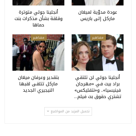
عودة مدوّية لميغان
أنجلينا جولي متوترة
ماركل إلى باريس
وقلقة بشأن مذكرات بنت
حماها
مشاهير
مشاهير
أنجلينا جولي لن تلتقي
بتقدير وعرفان ميغان
براد بيت في «مهرجان
ماركل تتلقى لقبها
فينيسيا».. و«نتفليكس»
النيجيري الجديد
تشتري حقوق بث فيلم…
تحميل المزيد من المواضيع