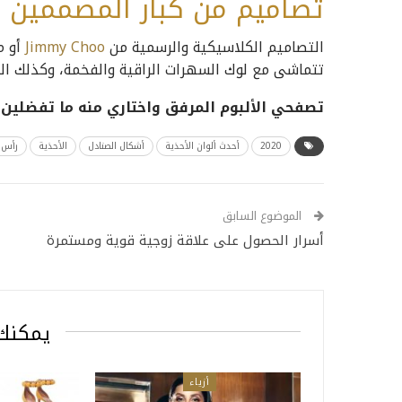
تصاميم من كبار المصممين ا
التصاميم الكلاسيكية والرسمية من
Jimmy Choo
تتماشى مع لوك السهرات الراقية والفخمة، وكذلك الصندل الذهبي من Aquazzura و
تصفحي الألبوم المرفق واختاري منه ما تفضلين
2020
أحدث ألوان الأحذية
أشكال الصنادل
الأحذية
رأس 
الموضوع السابق
أسرار الحصول على علاقة زوجية قوية ومستمرة
يمكنك 
أزياء