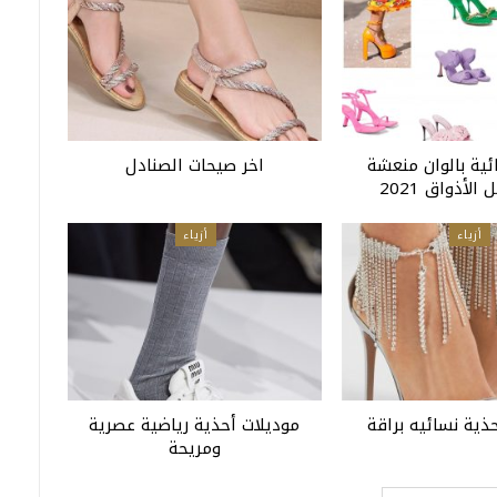
ئية بالوان منعشة
اخر صيحات الصنادل
لأذواق 2021
أزياء
أزياء
ذية نسائيه براقة
موديلات أحذية رياضية عصرية
ومريحة