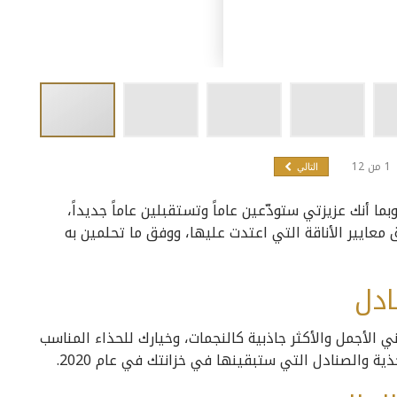
1
من
12
التالي
قليلة تفصلنا عن موعد حفلة رأس السنة 2020 ، وبما أنك عزيزتي ستودّعين عاماً وتستقبلين عاماً جديداً،
معايير الأناقة التي اعتدت عليها، ووفق ما تحلمين به
ادل
ي الأجمل والأكثر جاذبية كالنجمات، وخيارك للحذاء المناسب
ذية والصنادل التي ستبقينها في خزانتك في عام 2020.