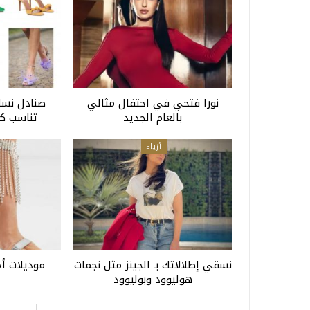
نورا فتحي في احتفال مثالي
صنادل نسا
بالعام الجديد
تناسب كل ا
أزياء
نسقي إطلالاتك بـ الجينز مثل نجمات
موديلات أح
هوليوود وبوليوود