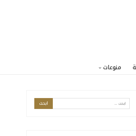
ة
منوعات