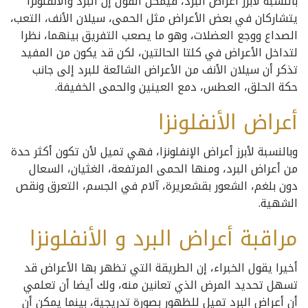
بالنسبة لأبرز أعراض البرد، فيمكن القول إن البرد والانفلونزا
يتشاركان في بعض الأعراض مثل الحمى، سيلان الأنف، التعب،
الصداع ووجع العضلات، وهو ما يصعب التفريق بينهما، نظرا
لتداخل الأعراض في كلتا الحالتين، لكن قد يكون من المفيد
تذكر أن سيلان الأنف من الأعراض الشائعة للبرد إلى جانب
حكة الحلق، العطس، دمع العينين والحمى الخفيفة.
أعراض الأنفلونزا
وبالنسبة لأبرز أعراض الإنفلونزا، فهي تميل لأن تكون أكثر حدة
من أعراض البرد، ومنها الحمى المرتفعة، الغثيان، السعال
دون بلغم، الشعور بقشعريرة، آلام في الجسم، التعرق ونقص
الشهية.
مراقبة أعراض البرد و الأنفلونزا
أخيرا يقول الخبراء، إن الطريقة التي تظهر بها الأعراض قد
تسهل تحديد المرض الذي تعانين منه، ولك أيضا أن تعلمي
أن أعراض البرد تميل للظهور بصورة تدريجية، بينما يمكن أن