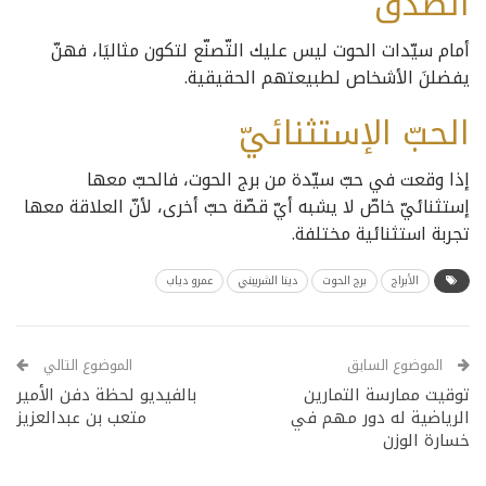
الصدق
أمام سيّدات الحوت ليس عليك التّصنّع لتكون مثاليَا، فهنّ
يفضلنَ الأشخاص لطبيعتهم الحقيقية.
الحبّ الإستثنائيّ
إذا وقعت في حبّ سيّدة من برج الحوت، فالحبّ معها
إستثنائيّ خاصّ لا يشبه أيّ قصّة حبّ أخرى، لأنّ العلاقة معها
تجربة استثنائية مختلفة.
الأبراج
برج الحوت
دينا الشربيني
عمرو دياب
الموضوع السابق
الموضوع التالي
توقيت ممارسة التمارين
بالفيديو لحظة دفن الأمير
الرياضية له دور مهم في
متعب بن عبدالعزيز
خسارة الوزن