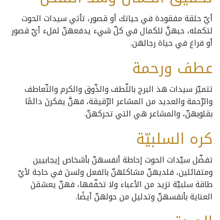
أيّ حلقة مفقودة في حياتك أو قصور، تأتي سيدات الحوت
لتكمله، حبهنَّ للكمال في كلّ شيء يدفعهنّ لملء أيّ قصور
أو فراغ في حياة رجالهن.
عطف ورحمة
تتميّز سيدات هذ البرج باللّطف والذّوق والكرم والتّعاطف
والرّحمة والعديد من المشاعر الرّقيقة، فهنَّ يفكرنَ دائمًا
بقلوبهنّ، والمشاعر هي التي تحركهنّ.
كره السلبيّة
تفضّل سيّدات الحوت إحاطة أنفسهنّ بأشخاص إيجابيين
ومتفائلين، فلديهنّ مشاكلهنّ بالفعل ولسنَ في حاجة لأيّ
طاقة سلبيّة تزيد من الأعباء ولا تخفّفها، فهنّ يعشقنَ
العناية بأنفسهنّ وتدليل من حولهنّ أيضًا.