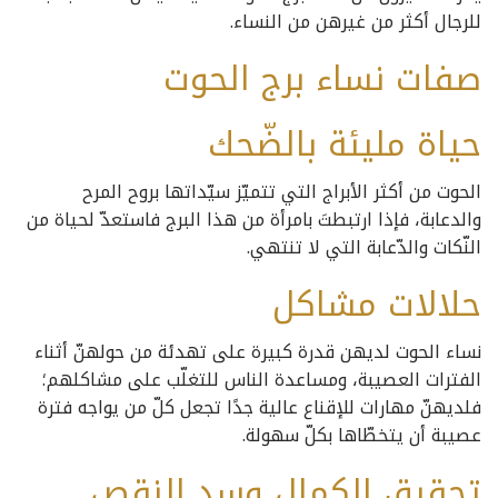
للرجال أكثر من غيرهن من النساء.
صفات نساء برج الحوت
حياة مليئة بالضّحك
الحوت من أكثر الأبراج التي تتميّز سيّداتها بروح المرح
والدعابة، فإذا ارتبطتَ بامرأة من هذا البرج فاستعدّ لحياة من
النّكات والدّعابة التي لا تنتهي.
حلالات مشاكل
نساء الحوت لديهن قدرة كبيرة على تهدئة من حولهنّ أثناء
الفترات العصيبة، ومساعدة الناس للتغلّب على مشاكلهم؛
فلديهنّ مهارات للإقناع عالية جدًا تجعل كلّ من يواجه فترة
عصيبة أن يتخطّاها بكلّ سهولة.
تحقيق الكمال وسد النقص