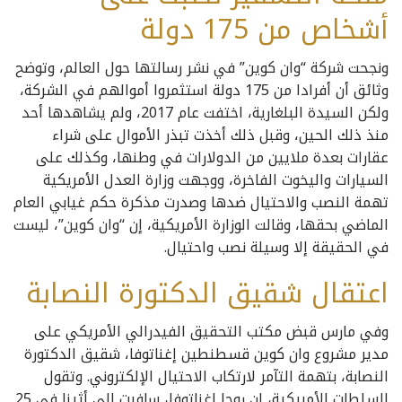
أشخاص من 175 دولة
ونجحت شركة “وان كوين” في نشر رسالتها حول العالم، وتوضح
وثائق أن أفرادا من 175 دولة استثمروا أموالهم في الشركة،
ولكن السيدة البلغارية، اختفت عام 2017، ولم يشاهدها أحد
منذ ذلك الحين، وقبل ذلك أخذت تبذر الأموال على شراء
عقارات بعدة ملايين من الدولارات في وطنها، وكذلك على
السيارات واليخوت الفاخرة، ووجهت وزارة العدل الأمريكية
تهمة النصب والاحتيال ضدها وصدرت مذكرة حكم غيابي العام
الماضي بحقها، وقالت الوزارة الأمريكية، إن “وان كوين”، ليست
في الحقيقة إلا وسيلة نصب واحتيال.
اعتقال شقيق الدكتورة النصابة
وفي مارس قبض مكتب التحقيق الفيدرالي الأمريكي على
مدير مشروع وان كوين قسطنطين إغناتوفا، شقيق الدكتورة
النصابة، بتهمة التآمر لارتكاب الاحتيال الإلكتروني. وتقول
السلطات الأمريكية، إن روجا إغناتوفا، سافرت إلى أثينا في 25