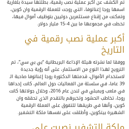
تم الكشف عن أكبر عملية نصب رقمية، بطلتها سيدة بلغارية
اسمها روجا إغناتوفا، التي روجت للعملة الرقمية وان كوين،
وتمكنت من إقناع مستثمرين دوليين بتوظيف أموال فيها،
تخطت في مجموعها ما بين 4-15 مليار دولار.
أكبر عملية نصب رقمية في
التاريخ
ووفقا لما نشرته هيئة الإذاعة البريطانية “بي بي سي”، تم
الترويج لهذا النوع من الاستثمار، على أنه رؤية جديدة
لاستخدام الأموال، قدمتها الدكتورة روجا إغناتوفا صاحبة الـ
39 عاما، في سلسلة من الفعاليات حول العالم، كانت إحداها
في ملعب ويمبلي في لندن عام 2016، وخلال جولاتها كانت
روجا، تخاطب الحشود وتخبرهم بالتقدم الذي تحققه وان
كوين، وأنها في طريقها للتفوق على العملة الرقمية
الشهيرة بيتكوين، وأطلقت على نفسها ملكة التشفير.
ملكة التشفير نصبت على