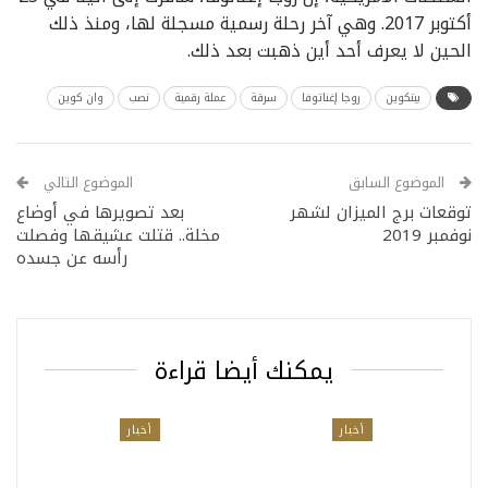
أكتوبر 2017. وهي آخر رحلة رسمية مسجلة لها، ومنذ ذلك
الحين لا يعرف أحد أين ذهبت بعد ذلك.
بيتكوين
روجا إغناتوفا
سرقة
عملة رقمية
نصب
وان كوين
الموضوع السابق
الموضوع التالي
توقعات برج الميزان لشهر
بعد تصويرها في أوضاع
نوفمبر 2019
مخلة.. قتلت عشيقها وفصلت
رأسه عن جسده
يمكنك أيضا قراءة
أخبار
أخبار