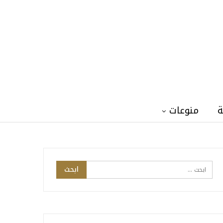
ة
منوعات