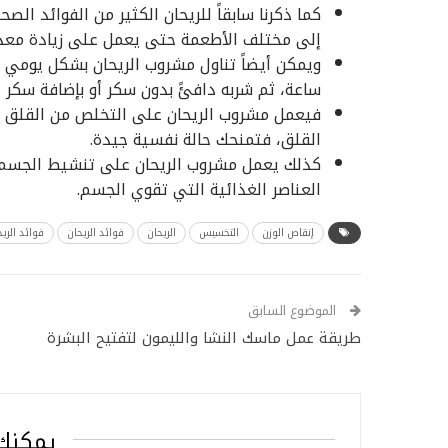
كما ذكرنا سابقاً للريحان الكثير من الفوائد ال
إلى مختلف الأطعمة حتى يعمل على زيادة معد
ويمكن أيضاً تناول مشروب الريحان بشكل يومي قب
ساعة، ثم شربه دافئً بدون سكر أو بإضافة سكر د
فيعمل مشروب الريحان على التخلص من القلق و
القلق، فتمنحك حالة نفسية جيدة.
كذلك يعمل مشروب الريحان على تنشيط الجسم و
العناصر الغذائية التي تقوي الجسم.
إنقاص الوزن
التخسيس
الريحان
فوائد الريحان
فوائد الري
الموضوع السابق
طريقة عمل ماسك النشا والليمون لتفتيح البشرة
يمكنك 