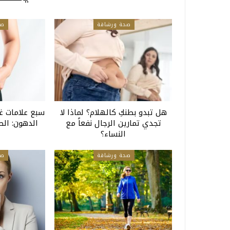
صحة ورشاقة
صح
هل تبدو بطنكِ كالهلام؟ لماذا لا
سبع علامات غ
تجدي تمارين الرجال نفعاً مع
الدهون: الصد
النساء؟
صحة ورشاقة
صح