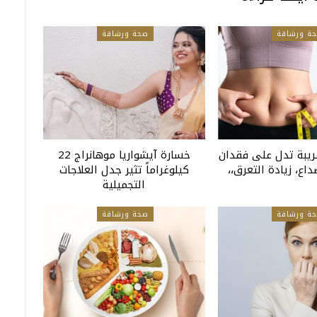
ة ورشاقة
صحة ورشاقة
ريبة تدل على فقدان
خسارة آيشواريا موهانراج 22
اع، زيادة التعرق،،
كيلوغراماً تثير جدل العلاجات
التجميلية
ة ورشاقة
صحة ورشاقة